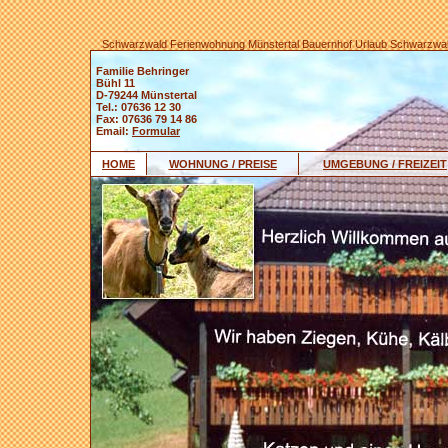
Schwarzwald Ferienwohnung Münstertal Bauernhof Urlaub Schwarzwal
Familie Behringer
Bühl 11
D-79244 Münstertal
Tel.: 07636 12 30
Fax: 07636 79 14 86
Email:
Formular
HOME
WOHNUNG / PREISE
UMGEBUNG / FREIZEIT